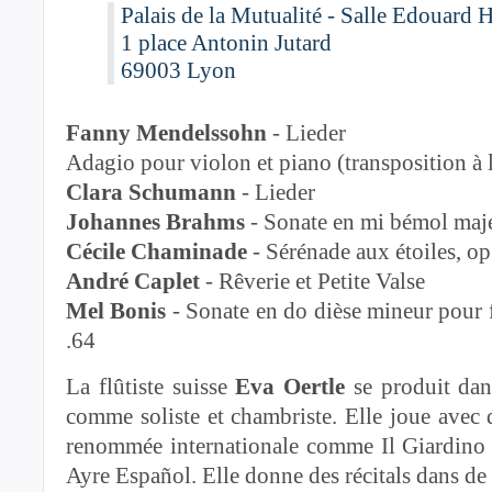
Palais de la Mutualité - Salle Edouard H
1 place Antonin Jutard
69003 Lyon
Fanny Mendelssohn
- Lieder
Adagio pour violon et piano (transposition à l
Clara Schumann
- Lieder
Johannes Brahms
- Sonate en mi bémol maje
Cécile Chaminade
- Sérénade aux étoiles, o
André Caplet
- Rêverie et Petite Valse
Mel Bonis
- Sonate en do dièse mineur pour f
.64
La flûtiste suisse
Eva Oertle
se produit dan
comme soliste et chambriste. Elle joue avec 
renommée in­ternationale comme Il Giardin
Ayre Español. Elle donne des récitals dans de 